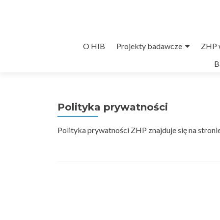
Przejdź
O HIB
Projekty badawcze
ZHP w
do
B
treści
Polityka prywatności
Polityka prywatności ZHP znajduje się na stroni