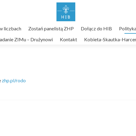
 liczbach
Zostań panelistą ZHP
Dołącz do HIB
Polityk
adanie ZIMu – Drużynowi
Kontakt
Kobieta-Skautka-Harcer
e
zhp.pl/rodo