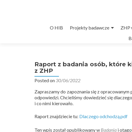
Przejdź
O HIB
Projekty badawcze
ZHP w
do
B
treści
Raport z badania osób, które k
z ZHP
Posted on
30/06/2022
Zapraszamy do zapoznania się z opracowanym p
odpowiedzi. Chcieliśmy dowiedzieć się dlaczego
i co nimi kierowało.
Raport znajdziecie tu:
Dlaczego odchodzą.pdf
Ten wpis został opublikowany w
Badania
i otag