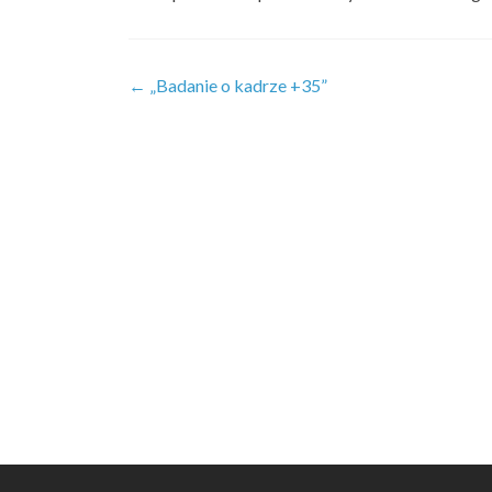
Zobacz
←
„Badanie o kadrze +35”
wpisy