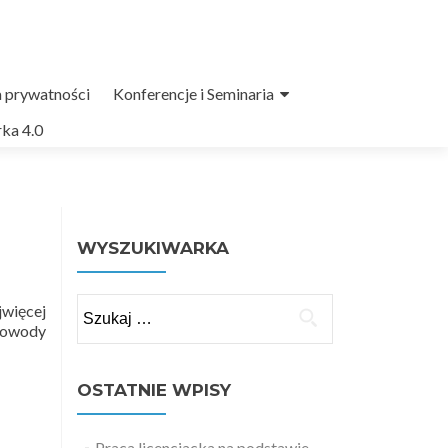
a prywatności
Konferencje i Seminaria
ka 4.0
WYSZUKIWARKA
Szukaj:
jwięcej
 powody
OSTATNIE WPISY
Praca licencjacka na podstawie