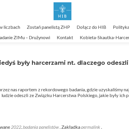
 liczbach
Zostań panelistą ZHP
Dołącz do HIB
Polityk
adanie ZIMu – Drużynowi
Kontakt
Kobieta-Skautka-Harcer
iedyś były harcerzami nt. dlaczego odeszli
rzez nas raportem z rekordowego badania, gdzie uzyskaliśmy na
 ludzie odeszli ze Związku Harcerstwa Polskiego, jakie były ich
owane
2022
,
badania panelistów
. Zakładka
permalink
.