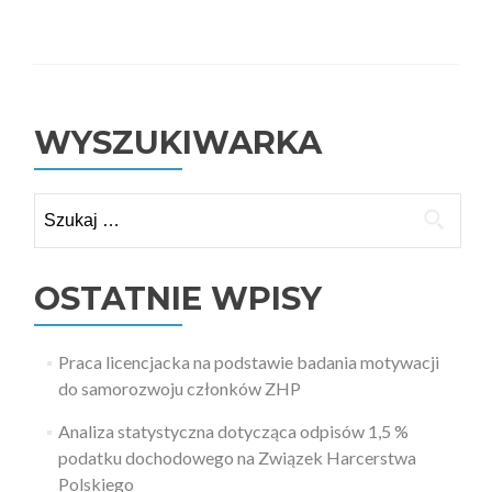
Ark
Anal
Cho
(201
WYSZUKIWARKA
Szukaj:
OSTATNIE WPISY
Praca licencjacka na podstawie badania motywacji
do samorozwoju członków ZHP
Analiza statystyczna dotycząca odpisów 1,5 %
podatku dochodowego na Związek Harcerstwa
Polskiego