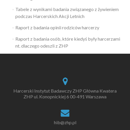
Tabele z wynikami badania związanego z żywieniem
podczas Harcerskich Akcji Letnich
Raport z badania opinii rodziców harcerzy
Raport z badania osób, które kiedyś były harcerzami
nt. dlaczego odeszli z ZHP
Harcerski Instytut Badawczy ZHP Główna Kwatera
ZHP ul. Konopnickiej 6 00-491 Warszawa
hib@zhp.pl