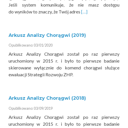
Jeśli system komunikuje, że nie masz dostępu
Read
do wyników to znaczy, że Twój adres
[…]
more
about
Arkusz
Arkusz Analizy Chorągwi (2019)
Analizy
Chorągwi
Opublikowano: 03/01/2020
2021
Arkusz Analizy Chorągwi został po raz pierwszy
uruchomiony w 2015 r. i było to pierwsze badanie
skierowane wyłącznie do komend chorągwi służące
ewaluacji Strategii Rozwoju ZHP.
Arkusz Analizy Chorągwi (2018)
Opublikowano: 03/09/2019
Arkusz Analizy Chorągwi został po raz pierwszy
uruchomiony w 2015 r. i było to pierwsze badanie