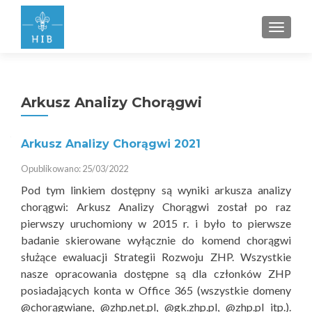
PRZEŁ
Arkusz Analizy Chorągwi
Arkusz Analizy Chorągwi 2021
Opublikowano: 25/03/2022
Pod tym linkiem dostępny są wyniki arkusza analizy
chorągwi: Arkusz Analizy Chorągwi został po raz
pierwszy uruchomiony w 2015 r. i było to pierwsze
badanie skierowane wyłącznie do komend chorągwi
służące ewaluacji Strategii Rozwoju ZHP. Wszystkie
nasze opracowania dostępne są dla członków ZHP
posiadających konta w Office 365 (wszystkie domeny
@chorągwiane, @zhp.net.pl, @gk.zhp.pl, @zhp.pl itp.).