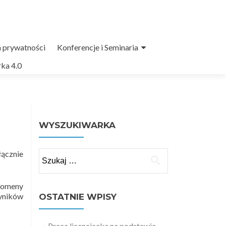
a prywatności
Konferencje i Seminaria
ka 4.0
WYSZUKIWARKA
łącznie
Szukaj:
domeny
wyników
OSTATNIE WPISY
Praca licencjacka na podstawie