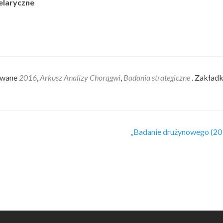
elaryczne
owane
2016
,
Arkusz Analizy Chorągwi
,
Badania strategiczne
. Zakład
„Badanie drużynowego (20