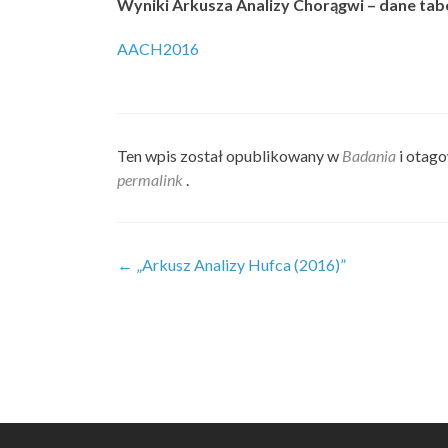
Wyniki Arkusza Analizy Chorągwi – dane tab
AACH2016
Ten wpis został opublikowany w
Badania
i otag
permalink
.
Zobacz
←
„Arkusz Analizy Hufca (2016)”
wpisy