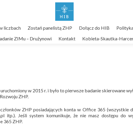
 liczbach
Zostań panelistą ZHP
Dołącz do HIB
Polityk
adanie ZIMu – Drużynowi
Kontakt
Kobieta-Skautka-Harcer
 uruchomiony w 2015 r. i było to pierwsze badanie skierowane wy
i Rozwoju ZHP.
a członków ZHP posiadających konta w Office 365 (wszystkie 
.pl itp.). Jeśli system komunikuje, że nie masz dostępu do 
ice 365 ZHP.