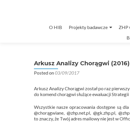
Przejdź
O HIB
Projekty badawcze
ZHP w
do
B
treści
Arkusz Analizy Chorągwi (2016)
Posted on
03/09/2017
Arkusz Analizy Chorągwi został po raz pierwszy
do komend chorągwi służące ewaluacji Strategi
Wszystkie nasze opracowania dostępne są dl
@chorągwiane, @zhp.net.pl, @gk.zhp.pl, @zhp
to znaczy, że Twój adres mailowy nie jest w Off