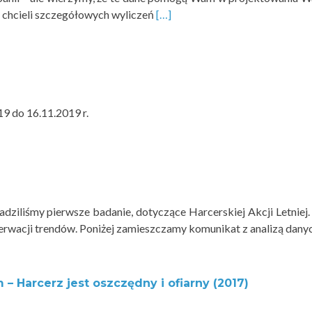
Read
e chcieli szczegółowych wyliczeń
[…]
more
about
Analiza
statystyczna
dotycząca
9 do 16.11.2019 r.
odpisów
1,5
%
podatku
dochodowego
na Związek
dziliśmy pierwsze badanie, dotyczące Harcerskiej Akcji Letnie
Harcerstwa
erwacji trendów. Poniżej zamieszczamy komunikat z analizą danyc
Polskiego
– Harcerz jest oszczędny i ofiarny (2017)