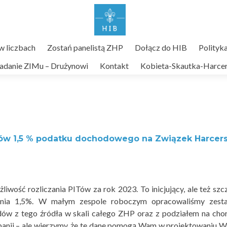
 liczbach
Zostań panelistą ZHP
Dołącz do HIB
Polityk
adanie ZIMu – Drużynowi
Kontakt
Kobieta-Skautka-Harcer
sów 1,5 % podatku dochodowego na Związek Harcer
iwość rozliczania PITów za rok 2023. To inicjujący, ale też sz
nia 1,5%. W małym zespole roboczym opracowaliśmy zesta
ów z tego źródła w skali całego ZHP oraz z podziałem na cho
anii – ale wierzymy, że te dane pomogą Wam w projektowaniu 