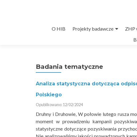
Przejdź
O HIB
Projekty badawcze
ZHP w
do
B
treści
Badania tematyczne
Analiza statystyczna dotycząca odpi
Polskiego
Opublikowano: 12/02/2024
Druhny i Druhowie, W połowie lutego rusza możl
moment w prowadzeniu kampanii pozyskiwa
statystyczne dotyczące pozyskiwania przychod
Nie analizowaliśmy jakości prowadzonych kamp