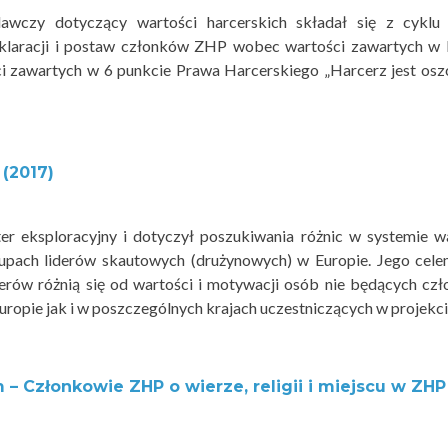
awczy dotyczący wartości harcerskich składał się z cyklu
eklaracji i postaw członków ZHP wobec wartości zawartych w
i zawartych w 6 punkcie Prawa Harcerskiego „Harcerz jest os
 (2017)
r eksploracyjny i dotyczył poszukiwania różnic w systemie w
rupach liderów skautowych (drużynowych) w Europie. Jego cel
iderów różnią się od wartości i motywacji osób nie będących cz
uropie jak i w poszczególnych krajach uczestniczących w projekci
 – Członkowie ZHP o wierze, religii i miejscu w ZH