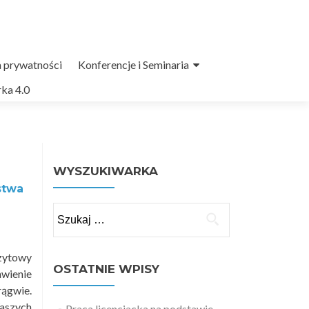
a prywatności
Konferencje i Seminaria
ka 4.0
WYSZUKIWARKA
stwa
Szukaj:
czytowy
OSTATNIE WPISY
wienie
rągwie.
Waszych
Praca licencjacka na podstawie