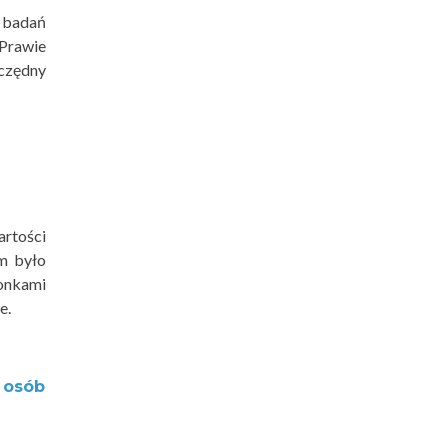
 badań
 Prawie
zczędny
artości
em było
łonkami
e.
P osób