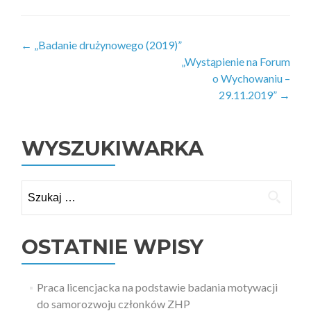
Zobacz
←
„Badanie drużynowego (2019)”
„Wystąpienie na Forum
wpisy
o Wychowaniu –
29.11.2019”
→
WYSZUKIWARKA
Szukaj:
OSTATNIE WPISY
Praca licencjacka na podstawie badania motywacji
do samorozwoju członków ZHP