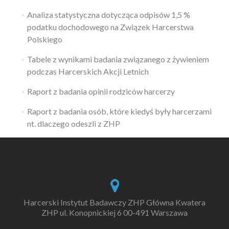
Analiza statystyczna dotycząca odpisów 1,5 %
podatku dochodowego na Związek Harcerstwa
Polskiego
Tabele z wynikami badania związanego z żywieniem
podczas Harcerskich Akcji Letnich
Raport z badania opinii rodziców harcerzy
Raport z badania osób, które kiedyś były harcerzami
nt. dlaczego odeszli z ZHP
Harcerski Instytut Badawczy ZHP Główna Kwatera
ZHP ul. Konopnickiej 6 00-491 Warszawa