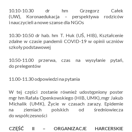
10.10-10.30 dr hm Grzegorz Całek
(UW), Koronaedukacja – perspektywa rodziców
i nauczycieli a nowe szanse dla NGOs
10.30-10.50 dr hab. hm T. Huk (UŚ, HIB), Kształcenie
zdalne w czasie pandemii COVID-19 w opinii uczniów
szkoły podstawowej
10.50-11.00 przerwa, czas na wysyłanie pytań,
do prelegentów
11.00-11.30 odpowiedzi na pytania
W tej części zostanie również udostępniony poster
mgr hm Rafała Openkowskiego (HIB, UMK), mgr Jakub
Michalik (UMK), Życie w czasach zarazy. Epidemie
na ziemiach polskich od średniowiecza
do współczesności
CZĘŚĆ II – ORGANIZACJE HARCERSKIE