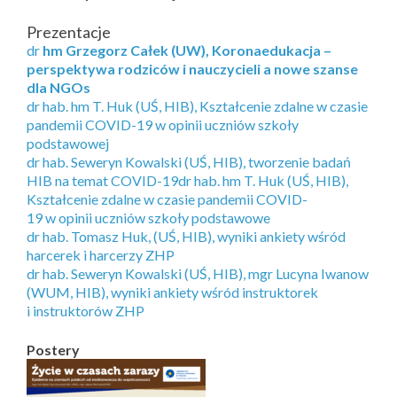
Prezentacje
dr
hm Grzegorz Całek (UW), Koronaedukacja –
perspektywa rodziców i nauczycieli a nowe szanse
dla NGOs
dr hab. hm T. Huk (UŚ, HIB), Kształcenie zdalne w czasie
pandemii COVID-19 w opinii uczniów szkoły
podstawowej
dr hab. Seweryn Kowalski (UŚ, HIB), tworzenie badań
HIB na temat COVID-19
dr hab. hm T. Huk (UŚ, HIB),
Kształcenie zdalne w czasie pandemii COVID-
19 w opinii uczniów szkoły podstawowe
dr hab. Tomasz Huk, (UŚ, HIB), wyniki ankiety wśród
harcerek i harcerzy ZHP
dr hab. Seweryn Kowalski (UŚ, HIB), mgr Lucyna Iwanow
(WUM, HIB), wyniki ankiety wśród instruktorek
i instruktorów ZHP
Postery