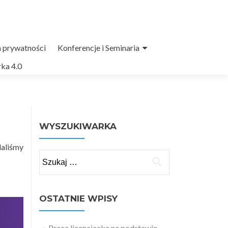
a prywatności
Konferencje i Seminaria
ka 4.0
WYSZUKIWARKA
daliśmy
Szukaj:
OSTATNIE WPISY
Praca licencjacka na podstawie