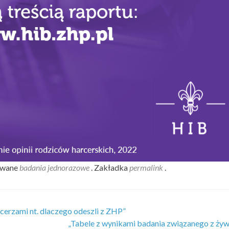
owane
badania jednorazowe
. Zakładka
permalink
.
rcerzami nt. dlaczego odeszli z ZHP”
„Tabele z wynikami badania związanego z ży