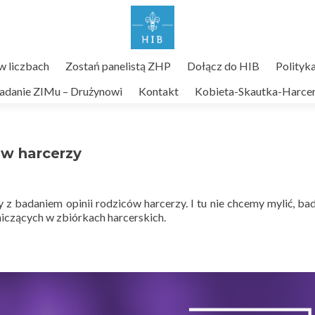
 liczbach
Zostań panelistą ZHP
Dołącz do HIB
Polityk
adanie ZIMu – Drużynowi
Kontakt
Kobieta-Skautka-Harcer
ów harcerzy
 z badaniem opinii rodziców harcerzy. I tu nie chcemy mylić, ba
niczących w zbiórkach harcerskich.