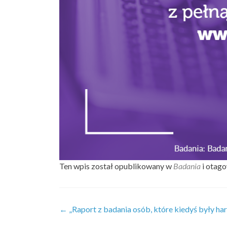
Ten wpis został opublikowany w
Badania
i otag
Zobacz
←
„Raport z badania osób, które kiedyś były ha