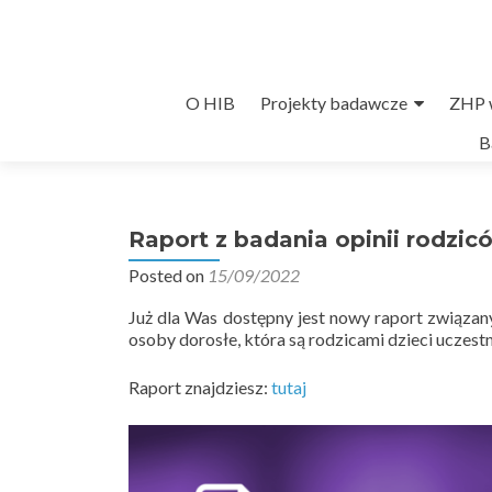
Przejdź
O HIB
Projekty badawcze
ZHP w
do
B
treści
Raport z badania opinii rodzic
Posted on
15/09/2022
Już dla Was dostępny jest nowy raport związany
osoby dorosłe, która są rodzicami dzieci uczest
Raport znajdziesz:
tutaj