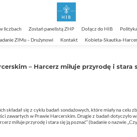
 liczbach
Zostań panelistą ZHP
Dołącz do HIB
Polityk
adanie ZIMu – Drużynowi
Kontakt
Kobieta-Skautka-Harcer
erskim – Harcerz miłuje przyrodę i stara s
h składał się z cyklu badań sondażowych, które miały na celu z
ści zawartych w Prawie Harcerskim. Drugie z badań dotyczyło w
rz miłuje przyrodę i stara się ją poznać” (badanie o nazwie „Czy