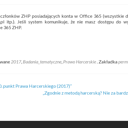
a członków ZHP posiadających konta w Office 365 (wszystkie 
.pl itp.). Jeśli system komunikuje, że nie masz dostępu do 
ice 365 ZHP.
owane
2017
,
Badania_tematyczne
,
Prawo Harcerskie
. Zakładka
perm
0. punkt Prawa Harcerskiego (2017)”
„Zgodnie z metodą harcerską? Nie za bar