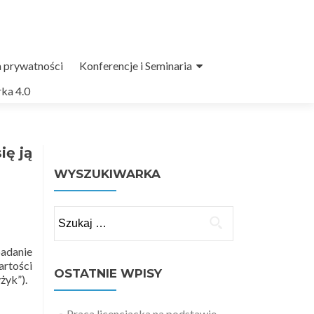
a prywatności
Konferencje i Seminaria
ka 4.0
ię ją
WYSZUKIWARKA
Szukaj:
badanie
artości
OSTATNIE WPISY
żyk”).
Praca licencjacka na podstawie