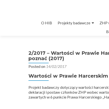
Przejdź
O HIB
Projekty badawcze
ZHP w
do
B
treści
2/2017 – Wartości w Prawie Harc
poznać (2017)
Posted on
14/02/2017
Wartości w Prawie Harcerskim
Projekt badawczy dotyczący wartości harcerskic
deklaracji i postaw członków ZHP wobec warto
zawartych w 6 punkcie Prawa Harcerskiego „Harce