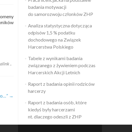
badania motywacji
do samorozwoju członków ZHP
domeny
wyników
Analiza statystyczna dotycząca
odpisów 1,5 % podatku
dochodowego na Związek
Harcerstwa Polskiego
Tabele z wynikami badania
alink
.
związanego z żywieniem podczas
Harcerskich Akcji Letnich
Raport z badania opinii rodziców
harcerzy
dzo…”
→
Raport z badania osób, które
kiedyś były harcerzami
nt. dlaczego odeszli z ZHP