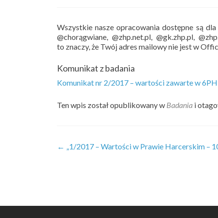
Wszystkie nasze opracowania dostępne są dl
@chorągwiane, @zhp.net.pl, @gk.zhp.pl, @zhp
to znaczy, że Twój adres mailowy nie jest w Off
Komunikat z badania
Komunikat nr 2/2017 – wartości zawarte w 6PH
Ten wpis został opublikowany w
Badania
i otag
Zobacz
←
„1/2017 – Wartości w Prawie Harcerskim – 1
wpisy