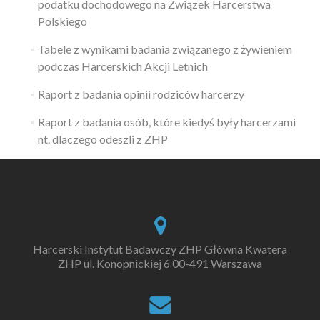
podatku dochodowego na Związek Harcerstwa
Polskiego
Tabele z wynikami badania związanego z żywieniem
podczas Harcerskich Akcji Letnich
Raport z badania opinii rodziców harcerzy
Raport z badania osób, które kiedyś były harcerzami
nt. dlaczego odeszli z ZHP
Harcerski Instytut Badawczy ZHP Główna Kwatera
ZHP ul. Konopnickiej 6 00-491 Warszawa