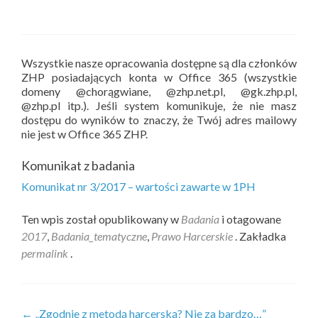
Wszystkie nasze opracowania dostępne są dla członków
ZHP posiadających konta w Office 365 (wszystkie
domeny @chorągwiane, @zhp.net.pl, @gk.zhp.pl,
@zhp.pl itp.). Jeśli system komunikuje, że nie masz
dostępu do wyników to znaczy, że Twój adres mailowy
nie jest w Office 365 ZHP.
Komunikat z badania
Komunikat nr 3/2017 – wartości zawarte w 1PH
Ten wpis został opublikowany w
Badania
i otagowane
2017
,
Badania_tematyczne
,
Prawo Harcerskie
. Zakładka
permalink
.
Zobacz
←
„Zgodnie z metodą harcerską? Nie za bardzo…”