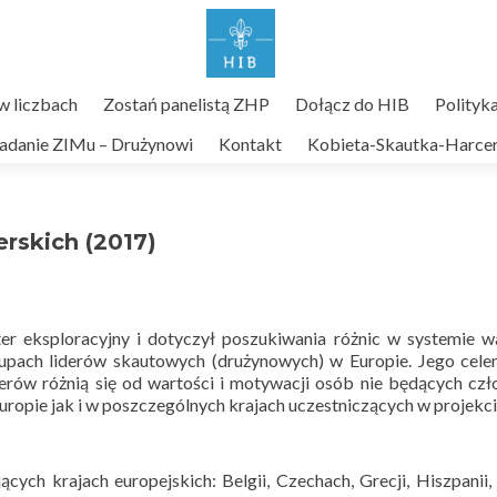
 liczbach
Zostań panelistą ZHP
Dołącz do HIB
Polityk
adanie ZIMu – Drużynowi
Kontakt
Kobieta-Skautka-Harcer
erskich (2017)
r eksploracyjny i dotyczył poszukiwania różnic w systemie w
rupach liderów skautowych (drużynowych) w Europie. Jego cel
iderów różnią się od wartości i motywacji osób nie będących cz
uropie jak i w poszczególnych krajach uczestniczących w projekci
cych krajach europejskich: Belgii, Czechach, Grecji, Hiszpanii,