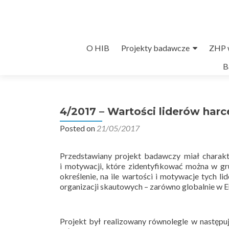
Przejdź
O HIB
Projekty badawcze
ZHP w
do
B
treści
4/2017 – Wartości liderów harc
Posted on
21/05/2017
Przedstawiany projekt badawczy miał charakte
i motywacji, które zidentyfikować można w g
określenie, na ile wartości i motywacje tych l
organizacji skautowych – zarówno globalnie w E
Projekt był realizowany równolegle w następują