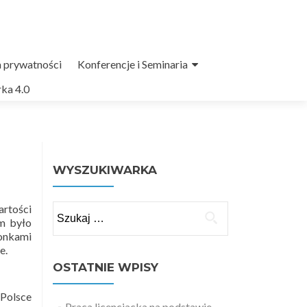
a prywatności
Konferencje i Seminaria
ka 4.0
WYSZUKIWARKA
artości
Szukaj:
em było
łonkami
e.
OSTATNIE WPISY
 Polsce
Praca licencjacka na podstawie