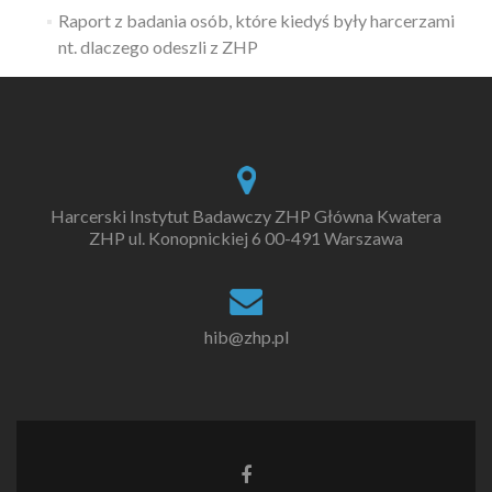
Raport z badania osób, które kiedyś były harcerzami
nt. dlaczego odeszli z ZHP
Harcerski Instytut Badawczy ZHP Główna Kwatera
ZHP ul. Konopnickiej 6 00-491 Warszawa
hib@zhp.pl
Go