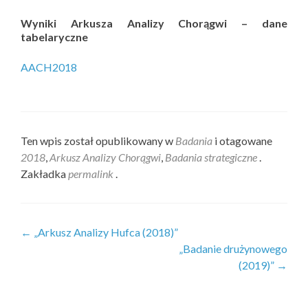
Wyniki Arkusza Analizy Chorągwi – dane
tabelaryczne
AACH2018
Ten wpis został opublikowany w
Badania
i otagowane
2018
,
Arkusz Analizy Chorągwi
,
Badania strategiczne
.
Zakładka
permalink
.
Zobacz
←
„Arkusz Analizy Hufca (2018)”
„Badanie drużynowego
wpisy
(2019)”
→