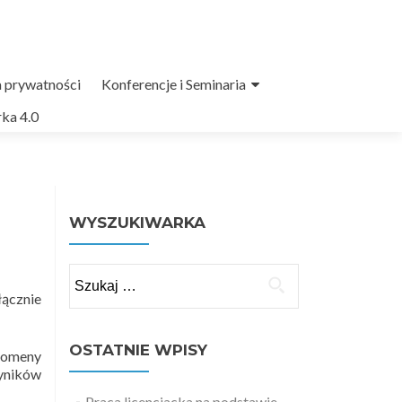
a prywatności
Konferencje i Seminaria
ka 4.0
WYSZUKIWARKA
Szukaj:
łącznie
OSTATNIE WPISY
domeny
wyników
Praca licencjacka na podstawie