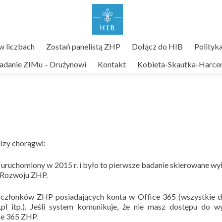
 liczbach
Zostań panelistą ZHP
Dołącz do HIB
Polityk
adanie ZIMu – Drużynowi
Kontakt
Kobieta-Skautka-Harcer
lizy chorągwi:
 uruchomiony w 2015 r. i było to pierwsze badanie skierowane wy
i Rozwoju ZHP.
a członków ZHP posiadających konta w Office 365 (wszystkie 
.pl itp.). Jeśli system komunikuje, że nie masz dostępu do 
ice 365 ZHP.