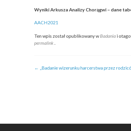
Wyniki Arkusza Analizy Chorągwi – dane tab
AACH2021
Ten wpis został opublikowany w
Badania
i otag
permalink
.
Zobacz
←
„Badanie wizerunku harcerstwa przez rodzic
wpisy