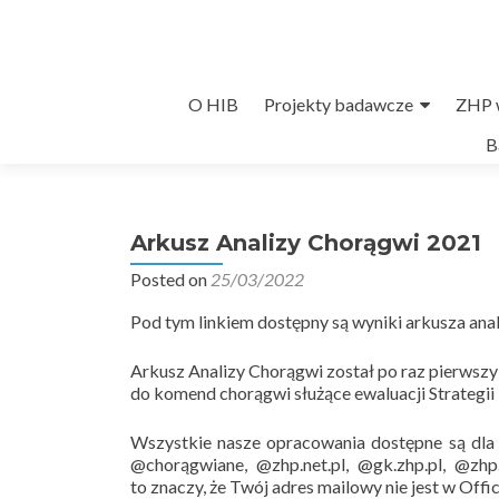
Przejdź
O HIB
Projekty badawcze
ZHP w
do
B
treści
Arkusz Analizy Chorągwi 2021
Posted on
25/03/2022
Pod tym linkiem dostępny są wyniki arkusza ana
Arkusz Analizy Chorągwi został po raz pierwszy
do komend chorągwi służące ewaluacji Strategi
Wszystkie nasze opracowania dostępne są dl
@chorągwiane, @zhp.net.pl, @gk.zhp.pl, @zhp
to znaczy, że Twój adres mailowy nie jest w Off