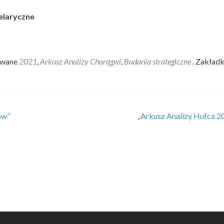
elaryczne
owane
2021
,
Arkusz Analizy Chorągwi
,
Badania strategiczne
. Zakład
ów”
„Arkusz Analizy Hufca 2