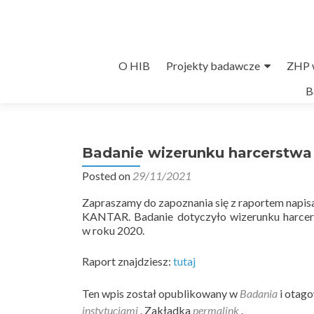
Przejdź
O HIB
Projekty badawcze
ZHP w
do
B
treści
Badanie wizerunku harcerstwa
Posted on
29/11/2021
Zapraszamy do zapoznania się z raportem napi
KANTAR. Badanie dotyczyło wizerunku harcers
w roku 2020.
Raport znajdziesz:
tutaj
Ten wpis został opublikowany w
Badania
i otag
instytucjami
. Zakładka
permalink
.