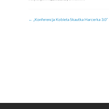
Zobacz
←
„Konferencja Kobieta Skautka Harcerka 3.0”
wpisy