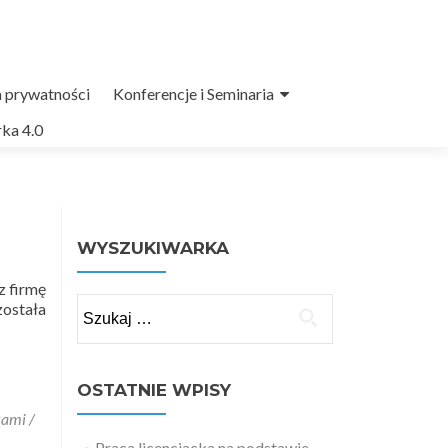
a prywatności
Konferencje i Seminaria
ka 4.0
WYSZUKIWARKA
z firmę
Szukaj:
została
OSTATNIE WPISY
kami /
Praca licencjacka na podstawie