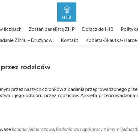
 liczbach
Zostań panelistą ZHP
Dołącz do HIB
Polityk
adanie ZIMu – Drużynowi
Kontakt
Kobieta-Skautka-Harcer
 przez rodziców
sanym przez naszych członków z badania przeprowadzonego prze
twa i jego odbioru przez rodziców. Ankieta przeprowadzona 
owane
badania jednorazowe
,
Badania we współpracy z innymi jednost