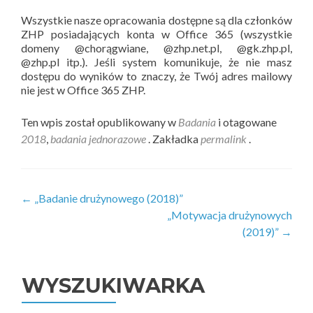
Wszystkie nasze opracowania dostępne są dla członków
ZHP posiadających konta w Office 365 (wszystkie
domeny @chorągwiane, @zhp.net.pl, @gk.zhp.pl,
@zhp.pl itp.). Jeśli system komunikuje, że nie masz
dostępu do wyników to znaczy, że Twój adres mailowy
nie jest w Office 365 ZHP.
Ten wpis został opublikowany w
Badania
i otagowane
2018
,
badania jednorazowe
. Zakładka
permalink
.
Zobacz
←
„Badanie drużynowego (2018)”
„Motywacja drużynowych
wpisy
(2019)”
→
WYSZUKIWARKA