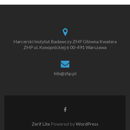
Harcerski Instytut Badawczy ZHP Główna Kwatera
ZHP ul. Konopnickiej 6 00-491 Warszawa
hib@zhp.pl
Go
to
Facebook
Zerif Lite
Powered by
WordPress