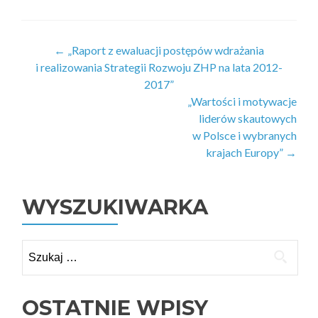
Zobacz
←
„Raport z ewaluacji postępów wdrażania
i realizowania Strategii Rozwoju ZHP na lata 2012-
wpisy
2017”
„Wartości i motywacje
liderów skautowych
w Polsce i wybranych
krajach Europy”
→
WYSZUKIWARKA
Szukaj:
OSTATNIE WPISY