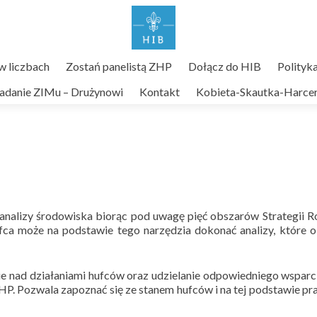
 liczbach
Zostań panelistą ZHP
Dołącz do HIB
Polityk
adanie ZIMu – Drużynowi
Kontakt
Kobieta-Skautka-Harcer
 analizy środowiska biorąc pod uwagę pięć obszarów Strategii 
a może na podstawie tego narzędzia dokonać analizy, które 
 nad działaniami hufców oraz udzielanie odpowiedniego wsparci
P. Pozwala zapoznać się ze stanem hufców i na tej podstawie p