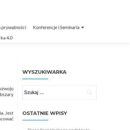
a prywatności
Konferencje i Seminaria
ka 4.0
WYSZUKIWARKA
Rozwoju
Szukaj:
obszary
a. Jest
OSTATNIE WPISY
racować
Praca licencjacka na podstawie