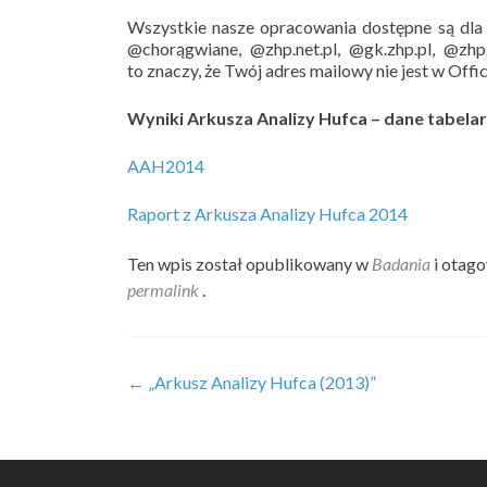
Wszystkie nasze opracowania dostępne są dl
@chorągwiane, @zhp.net.pl, @gk.zhp.pl, @zhp
to znaczy, że Twój adres mailowy nie jest w Off
Wyniki Arkusza Analizy Hufca – dane tabela
AAH2014
Raport z Arkusza Analizy Hufca 2014
Ten wpis został opublikowany w
Badania
i otag
permalink
.
Zobacz
←
„Arkusz Analizy Hufca (2013)”
wpisy