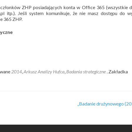
a członków ZHP posiadających konta w Office 365 (wszystkie 
.pl itp.). Jeśli system komunikuje, że nie masz dostępu do 
ice 365 ZHP.
ryczne
owane
2014
,
Arkusz Analizy Hufca
,
Badania strategiczne
. Zakładka
„Badanie drużynowego (20