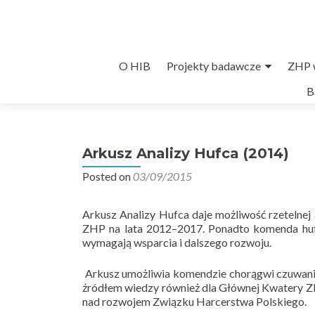
Przejdź
O HIB
Projekty badawcze
ZHP w
do
B
treści
Arkusz Analizy Hufca (2014)
Posted on
03/09/2015
Arkusz Analizy Hufca daje możliwość rzetelnej
ZHP na lata 2012–2017. Ponadto komenda hufc
wymagają wsparcia i dalszego rozwoju.
Arkusz umożliwia komendzie chorągwi czuwanie
źródłem wiedzy również dla Głównej Kwatery ZH
nad rozwojem Związku Harcerstwa Polskiego.