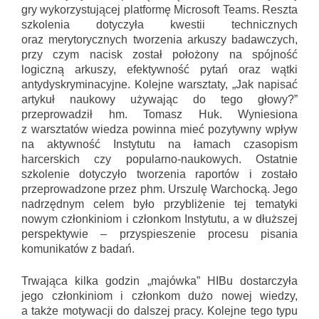
gry wykorzystującej platformę Microsoft Teams. Reszta
szkolenia dotyczyła kwestii technicznych
oraz merytorycznych tworzenia arkuszy badawczych,
przy czym nacisk został położony na spójność
logiczną arkuszy, efektywność pytań oraz wątki
antydyskryminacyjne. Kolejne warsztaty, „Jak napisać
artykuł naukowy używając do tego głowy?”
przeprowadził hm. Tomasz Huk. Wyniesiona
z warsztatów wiedza powinna mieć pozytywny wpływ
na aktywność Instytutu na łamach czasopism
harcerskich czy popularno-naukowych. Ostatnie
szkolenie dotyczyło tworzenia raportów i zostało
przeprowadzone przez phm. Urszulę Warchocką. Jego
nadrzędnym celem było przybliżenie tej tematyki
nowym członkiniom i członkom Instytutu, a w dłuższej
perspektywie – przyspieszenie procesu pisania
komunikatów z badań.
Trwająca kilka godzin „majówka” HIBu dostarczyła
jego członkiniom i członkom dużo nowej wiedzy,
a także motywacji do dalszej pracy. Kolejne tego typu