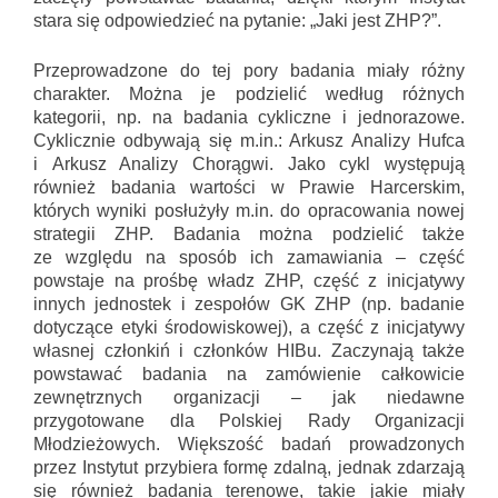
stara się odpowiedzieć na pytanie: „Jaki jest ZHP?”.
Przeprowadzone do tej pory badania miały różny
charakter. Można je podzielić według różnych
kategorii, np. na badania cykliczne i jednorazowe.
Cyklicznie odbywają się m.in.: Arkusz Analizy Hufca
i Arkusz Analizy Chorągwi. Jako cykl występują
również badania wartości w Prawie Harcerskim,
których wyniki posłużyły m.in. do opracowania nowej
strategii ZHP. Badania można podzielić także
ze względu na sposób ich zamawiania – część
powstaje na prośbę władz ZHP, część z inicjatywy
innych jednostek i zespołów GK ZHP (np. badanie
dotyczące etyki środowiskowej), a część z inicjatywy
własnej członkiń i członków HIBu. Zaczynają także
powstawać badania na zamówienie całkowicie
zewnętrznych organizacji – jak niedawne
przygotowane dla Polskiej Rady Organizacji
Młodzieżowych. Większość badań prowadzonych
przez Instytut przybiera formę zdalną, jednak zdarzają
się również badania terenowe, takie jakie miały