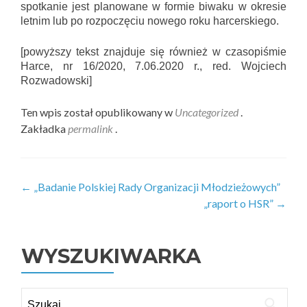
spotkanie jest planowane w formie biwaku w okresie
letnim lub po rozpoczęciu nowego roku harcerskiego.
[powyższy tekst znajduje się również w czasopiśmie
Harce, nr 16/2020, 7.06.2020 r., red. Wojciech
Rozwadowski]
Ten wpis został opublikowany w
Uncategorized
.
Zakładka
permalink
.
Zobacz
←
„Badanie Polskiej Rady Organizacji Młodzieżowych”
„raport o HSR”
→
wpisy
WYSZUKIWARKA
Szukaj: