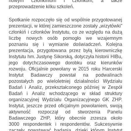
nowym członkiniom i członkom, a także
przeprowadzenie kilku szkoleń.
Spotkanie rozpoczęło się od wspólnie przygotowanej
prezentacji, w której zamieszczone zostały „wizytówki”
członkiń i członków Instytutu, co ze względu na dużą
liczbę nowych osób pomogło we wzajemnym
poznaniu się i wymianie doświadczeń. Kolejna
prezentacja, przygotowana przez byłą kierowniczkę
Instytutu hm. Justynę Sikorską, dotyczyła historii HIBu,
jego dotychczasowego dorobku oraz kierunków
rozwoju. Oficjalnie powołany w 2015 roku Harcerski
Instytut Badawczy powstał na podwalinach
pozostałych po wieloletniej działalności Wydziału
Badań i Analiz, przekształconego później w Zespół
Badań i Analiz wchodzącego w skład struktury
organizacyjnej Wydziału Organizacyjnego GK ZHP.
Instytut, jeszcze przed oficjalnym powołaniem, swoją
aktywność rozpoczął od stworzenia Panelu
Badawczego ZHP, który obecnie zrzesza około
3000 respondentek i respondentów. Sukcesywnie
zaczęły powstawać badania, dzięki którym Instytut