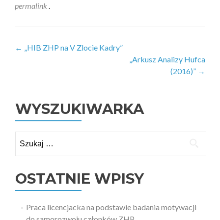
permalink
.
Zobacz
←
„HIB ZHP na V Zlocie Kadry”
„Arkusz Analizy Hufca
wpisy
(2016)”
→
WYSZUKIWARKA
Szukaj:
OSTATNIE WPISY
Praca licencjacka na podstawie badania motywacji
do samorozwoju członków ZHP